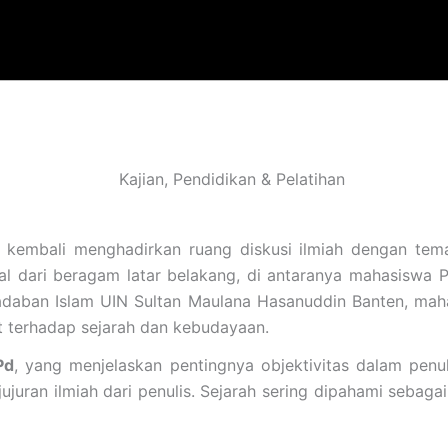
Kajian
,
Pendidikan & Pelatihan
1 kembali menghadirkan ruang diskusi ilmiah dengan te
al dari beragam latar belakang, di antaranya mahasiswa P
radaban Islam UIN Sultan Maulana Hasanuddin Banten, maha
 terhadap sejarah dan kebudayaan.
Pd
, yang menjelaskan pentingnya objektivitas dalam penul
jujuran ilmiah dari penulis. Sejarah sering dipahami sebagai