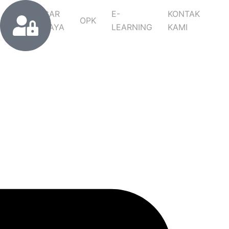
CAGAR
E-
KONTAK
ITRA
OPK
BUDAYA
LEARNING
KAMI