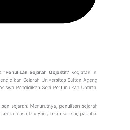
ma
“Penulisan Sejarah Objektif.”
Kegiatan ini
endidikan Sejarah Universitas Sultan Ageng
siswa Pendidikan Seni Pertunjukan Untirta,
isan sejarah. Menurutnya, penulisan sejarah
 cerita masa lalu yang telah selesai, padahal