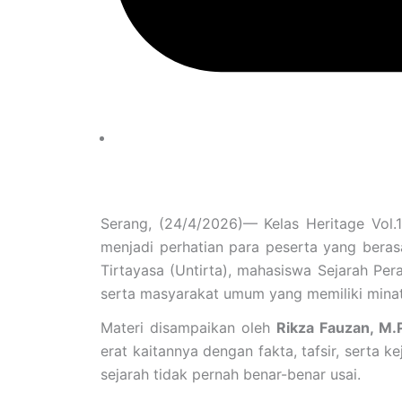
Serang, (24/4/2026)— Kelas Heritage Vol.
menjadi perhatian para peserta yang beras
Tirtayasa (Untirta), mahasiswa Sejarah Pe
serta masyarakat umum yang memiliki minat
Materi disampaikan oleh
Rikza Fauzan, M.
erat kaitannya dengan fakta, tafsir, serta ke
sejarah tidak pernah benar-benar usai.