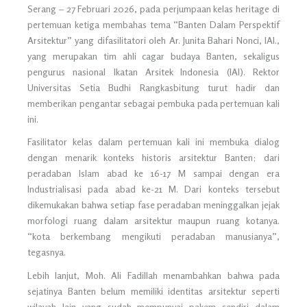
Serang – 27 Februari 2026, pada perjumpaan kelas heritage di
pertemuan ketiga membahas tema “Banten Dalam Perspektif
Arsitektur” yang difasilitatori oleh Ar. Junita Bahari Nonci, IAI.,
yang merupakan tim ahli cagar budaya Banten, sekaligus
pengurus nasional Ikatan Arsitek Indonesia (IAI). Rektor
Universitas Setia Budhi Rangkasbitung turut hadir dan
memberikan pengantar sebagai pembuka pada pertemuan kali
ini.
Fasilitator kelas dalam pertemuan kali ini membuka dialog
dengan menarik konteks historis arsitektur Banten; dari
peradaban Islam abad ke 16-17 M sampai dengan era
Industrialisasi pada abad ke-21 M. Dari konteks tersebut
dikemukakan bahwa setiap fase peradaban meninggalkan jejak
morfologi ruang dalam arsitektur maupun ruang kotanya.
“kota berkembang mengikuti peradaban manusianya”,
tegasnya.
Lebih lanjut, Moh. Ali Fadillah menambahkan bahwa pada
sejatinya Banten belum memiliki identitas arsitektur seperti
wilayah lain yang sudah mempunyai pakem sendiri dalam