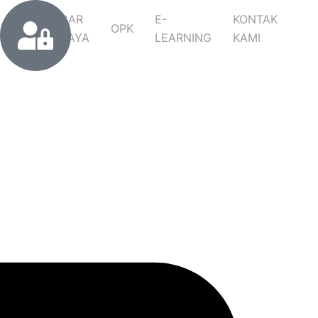
CAGAR
E-
KONTAK
ITRA
OPK
BUDAYA
LEARNING
KAMI