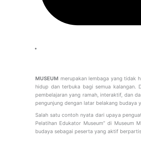
MUSEUM
merupakan lembaga yang tidak han
hidup dan terbuka bagi semua kalangan. D
pembelajaran yang ramah, interaktif, dan da
pengunjung dengan latar belakang budaya 
Salah satu contoh nyata dari upaya penguat
Pelatihan Edukator Museum” di Museum Mult
budaya sebagai peserta yang aktif berparti