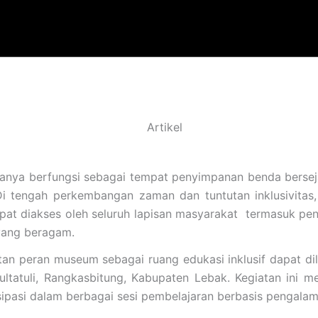
Artikel
ya berfungsi sebagai tempat penyimpanan benda bersejar
i tengah perkembangan zaman dan tuntutan inklusivitas,
pat diakses oleh seluruh lapisan masyarakat termasuk peny
yang beragam.
an peran museum sebagai ruang edukasi inklusif dapat dilih
atuli, Rangkasbitung, Kabupaten Lebak. Kegiatan ini mel
sipasi dalam berbagai sesi pembelajaran berbasis pengalam