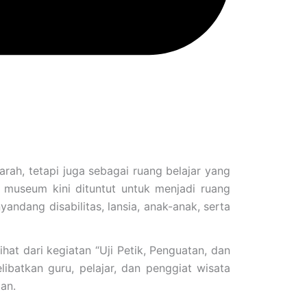
ah, tetapi juga sebagai ruang belajar yang
 museum kini dituntut untuk menjadi ruang
andang disabilitas, lansia, anak-anak, serta
at dari kegiatan “Uji Petik, Penguatan, dan
ibatkan guru, pelajar, dan penggiat wisata
an.